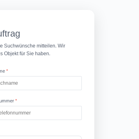
ftrag
re Suchwünsche mitteilen. Wir
s Objekt für Sie haben.
ame
*
nnummer
*